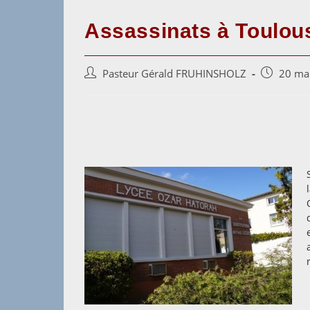
Assassinats à Toulou
Auteur/autrice
Post
Pasteur Gérald FRUHINSHOLZ
20 ma
de
published:
la
publication :