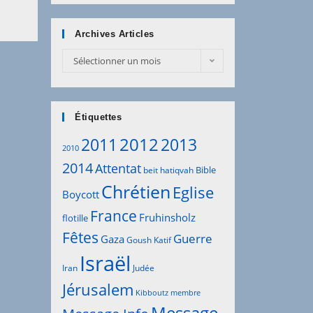
Archives Articles
Archives
Sélectionner un mois
Articles
Étiquettes
2012
2011
2013
2010
2014
Attentat
Bible
beit hatiqvah
Chrétien
Eglise
Boycott
France
Fruhinsholz
flotille
Fêtes
Guerre
Gaza
Goush Katif
Israël
Iran
Judée
Jérusalem
Kibboutz
membre