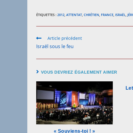
ÉTIQUETTES :
2012
,
ATTENTAT
,
CHRÉTIEN
,
FRANCE
,
ISRAËL
,
JÉ
Read
Article précédent
more
Israël sous le feu
articles
VOUS DEVRIEZ ÉGALEMENT AIMER
Let
« Souviens-toi ! »