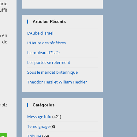
arie
ffit
Articles Récents
L’Aube d’Israël
a en
e de
L’Heure des ténèbres
Le rouleau d’Esaïe
Les portes se referment
Sous le mandat britannique
Theodor Herzl et William Hechler
holz
Catégories
Message Info
(421)
Témoignage
(3)
Tribune
(29)