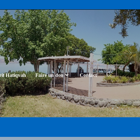
eit Hatiqvah
Faire un don
Contact