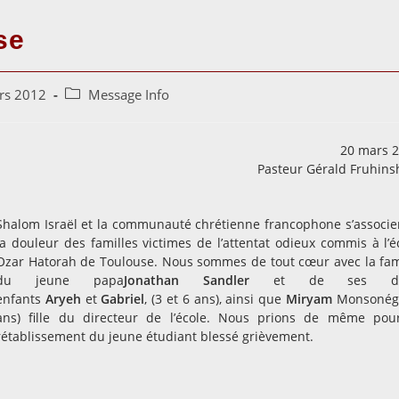
se
Post
rs 2012
Message Info
category:
20 mars 
Pasteur Gérald Fruhins
Shalom Israël et la communauté chrétienne francophone s’associe
la douleur des familles victimes de l’attentat odieux commis à l’é
Ozar Hatorah de Toulouse. Nous sommes de tout cœur avec la fam
du jeune papa
Jonathan Sandler
et de ses de
enfants
Aryeh
et
Gabriel
, (3 et 6 ans), ainsi que
Miryam
Monsonégo
ans) fille du directeur de l’école. Nous prions de même pou
rétablissement du jeune étudiant blessé grièvement.