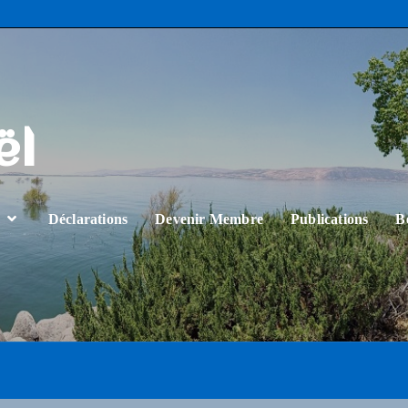
ël
…
Déclarations
Devenir Membre
Publications
B