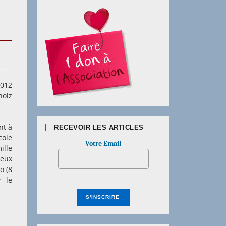
2012
holz
nt à
RECEVOIR LES ARTICLES
cole
Votre Email
ille
ux
 (8
r le