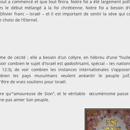
 tout a commencé et que tout finira. Notre foi a été largement pol
dès le début mélangé à la foi chrétienne. Notre foi a besoin d'
Olivier franc – Israël – et il est important de sentir la sève qui c
 choisi de l'Eternel.
ème de cécité ; elle a besoin d'un collyre, en hébreu d'une "huil
oir combien le sujet d'Israël est
qadosh
/saint, spécial – les nation
12:3), de voir combien les instances internationales s'oppose
mbien les pays musulmans veulent anéantir le peuple juif
'être de vrais soutiens pour Israël.
être qu'"amoureuse de Sion", et le véritable œcuménisme passe
t ne pas aimer Son peuple.