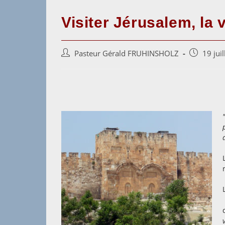
Visiter Jérusalem, la 
Auteur/autrice
Post
Pasteur Gérald FRUHINSHOLZ
19 jui
de
published:
la
publication :