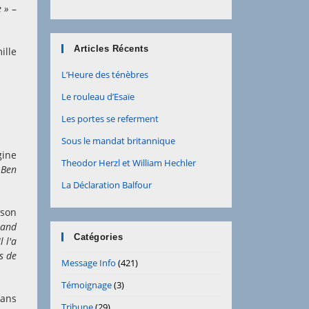
e »
–
Articles Récents
ille
L’Heure des ténèbres
Le rouleau d’Esaïe
Les portes se referment
Sous le mandat britannique
igine
Theodor Herzl et William Hechler
 Ben
La Déclaration Balfour
 son
uand
Catégories
l l'a
s de
Message Info
(421)
Témoignage
(3)
dans
Tribune
(29)