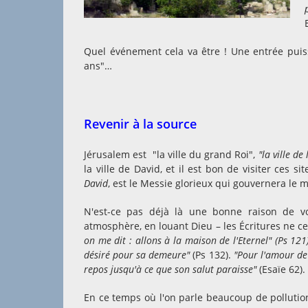
Quel événement cela va être ! Une entrée puis
ans"…
Revenir à la source
Jérusalem est "la ville du grand Roi",
"la ville de
la ville de David, et il est bon de visiter ces s
David
, est le Messie glorieux qui gouvernera le 
N'est-ce pas déjà là une bonne raison de vou
atmosphère, en louant Dieu – les Écritures ne c
on me dit : allons à la maison de l'Eternel" (Ps 121)
désiré pour sa demeure"
(Ps 132).
"Pour l'amour de 
repos jusqu'à ce que son salut paraisse"
(Esaïe 62).
En ce temps où l'on parle beaucoup de pollution