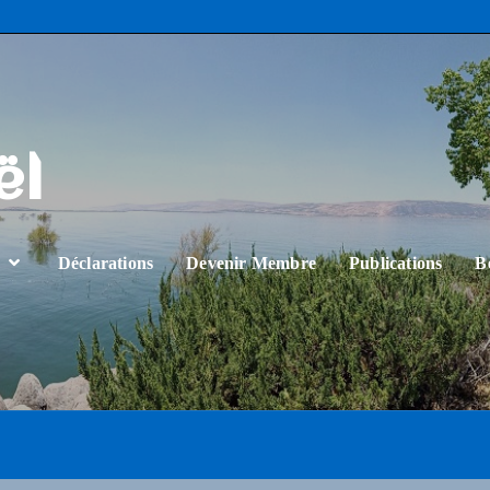
ël
…
Déclarations
Devenir Membre
Publications
B