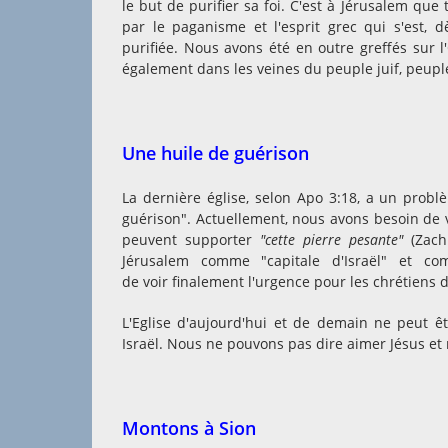
le but de purifier sa foi. C'est à Jérusalem que
par le paganisme et l'esprit grec qui s'est, 
purifiée. Nous avons été en outre greffés sur l'
également dans les veines du peuple juif, peuple
Une huile de guérison
La dernière église, selon Apo 3:18, a un probl
guérison". Actuellement, nous avons besoin de v
peuvent supporter
"cette pierre pesante
"
(Zach 
Jérusalem comme "capitale d'Israël" et co
de voir finalement l'urgence pour les chrétiens d
L'Eglise d'aujourd'hui et de demain ne peut 
Israël. Nous ne pouvons pas dire aimer Jésus e
Montons à Sion