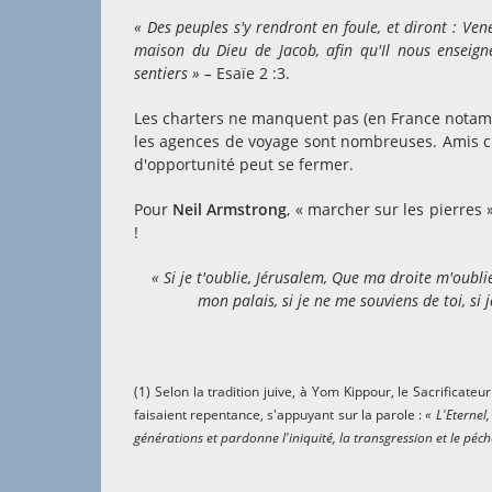
« Des peuples s'y rendront en foule, et diront : Ven
maison du Dieu de Jacob, afin qu'Il nous enseign
sentiers » –
Esaïe 2 :3.
Les charters ne manquent pas (en France notamme
les agences de voyage sont nombreuses. Amis chré
d'opportunité peut se fermer.
Pour
Neil Armstrong
, « marcher sur les pierres
!
« Si je t'oublie, Jérusalem, Que ma droite m'oubl
mon palais, si je ne me souviens de toi, si 
(1) Selon la tradition juive, à Yom Kippour, le Sacrificateur
faisaient repentance, s'appuyant sur la parole :
« L'Eternel
générations et pardonne l'iniquité, la transgression et le péch