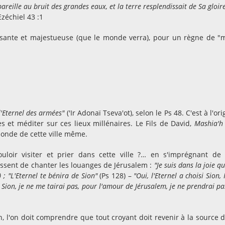
pareille au bruit des grandes eaux, et la terre resplendissait de Sa gloir
Ezéchiel 43 :1
sante et majestueuse (que le monde verra), pour un règne de "m
 l'Eternel des armées"
('Ir Adonaï Tseva'ot), selon le Ps 48. C'est à l'or
ites et méditer sur ces lieux millénaires. Le Fils de David,
Mashia'h
monde de cette ville même.
loir visiter et prier dans cette ville ?… en s'imprégnant de
essent de chanter les louanges de Jérusalem :
"Je suis dans la joie q
 ; "L'Eternel te bénira de Sion"
(Ps 128) –
"Oui, l'Eternel a choisi Sion, I
Sion, je ne me tairai pas, pour l'amour de Jérusalem, je ne prendrai pa
, l'on doit comprendre que tout croyant doit revenir à la source 