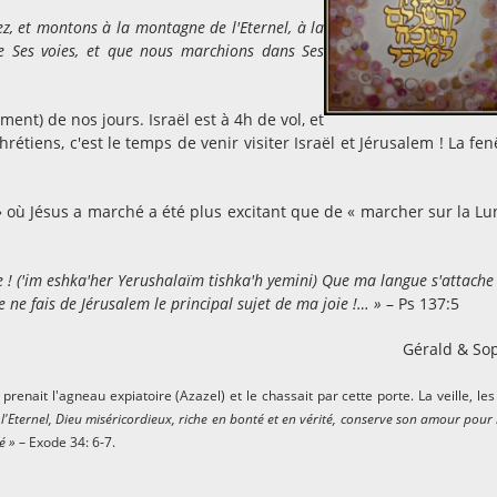
ez, et montons à la montagne de l'Eternel, à la
e Ses voies, et que nous marchio
ns dans Ses
nt) de nos jours. Israël est à 4h de vol, et
tiens, c'est le temps de venir visiter Israël et Jérusalem ! La fen
 » où Jésus a marché a été plus excitant que de « marcher sur la Lu
ie ! ('im eshka'her Yerushalaïm tishka'h yemini) Que ma langue s'attache
je ne fais de Jérusalem le principal sujet de ma joie !… »
– Ps 137:5
Gérald & So
 prenait l'agneau expiatoire (Azazel) et le chassait par cette porte. La veille, les 
, l'Eternel, Dieu miséricordieux, riche en bonté et en vérité, conserve son amour pour 
é »
– Exode 34: 6-7.