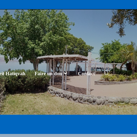
eit Hatiqvah
Faire un don
Contact