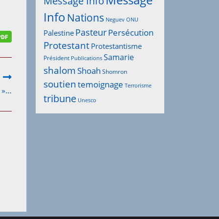
Message
Message Info
Info
Nations
Neguev
ONU
Pasteur
Persécution
Palestine
Protestant
Protestantisme
Samarie
Président
Publications
shalom
Shoah
Shomron
soutien
temoignage
Terrorisme
v »…
tribune
Unesco