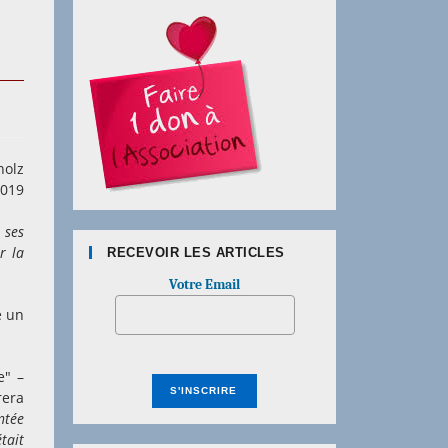
holz
2019
 ses
r la
RECEVOIR LES ARTICLES
Votre Email
e un
e" –
rera
entée
était