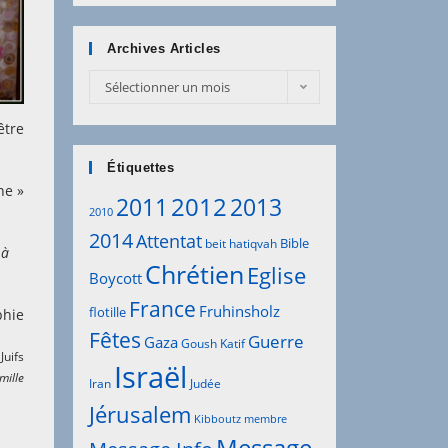
Archives Articles
Archives
Sélectionner un mois
Articles
être
Étiquettes
ne »
2012
2011
2013
2010
2014
Attentat
Bible
beit hatiqvah
 à
Chrétien
Eglise
Boycott
France
Fruhinsholz
flotille
phie
Fêtes
Guerre
Gaza
Goush Katif
Juifs
Israël
mille
Iran
Judée
Jérusalem
Kibboutz
membre