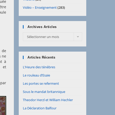
luée
être
Vidéo – Enseignement
(283)
oule
Archives Articles
Archives
Sélectionner un mois
Articles
e de
s ne
Articles Récents
nt à
, et
L’Heure des ténèbres
Le rouleau d’Esaïe
 par
Les portes se referment
Sous le mandat britannique
Theodor Herzl et William Hechler
La Déclaration Balfour