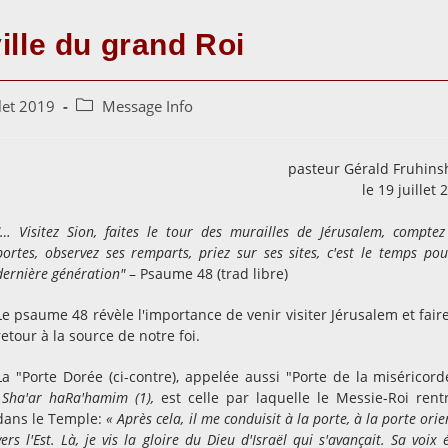
ville du grand Roi
Post
llet 2019
Message Info
category:
pasteur Gérald Fruhins
le 19 juillet 
"… Visitez Sion, faites le tour des murailles de Jérusalem, comptez
portes, observez ses remparts, priez sur ses sites, c'est le temps pou
dernière génération"
– Psaume 48 (trad libre)
Le psaume 48 révèle l'importance de venir visiter Jérusalem et fair
retour à la source de notre foi.
La "Porte Dorée (ci-contre), appelée aussi "Porte de la miséricord
Sha'ar haRa'hamim (1),
est celle par laquelle le Messie-Roi rent
dans le Temple:
« Après cela, il me conduisit à la porte, à la porte ori
vers l'Est. Là, je vis la gloire du Dieu d'Israël qui s'avançait. Sa voix 