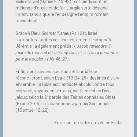
exils d’Israël (Daniel 2 :40-43) : ces pieds sont un
mélange d’argile et de fer. L’argile verte désigne
l’Islam, tandis que le fer désigne l’empire romain
reconstitué.
Grâce à Dieu,
Shomer Yisrael
(Ps 121), Israël
surmontera toutes ces choses, amen. Le prophète
Jérémie l’a également prédit :
« Jacob reviendra, il
jouira du repos et de la tranquillité, et il n’y aura personne
pour le troubler » (Jér 46 :27).
Enfin, nous savons que Isaac et Ishmaël se
réconcilieront, selon Esaïe (19 :24-25), destinés à vivre
ensemble. La Bible est l’antidote absolu contre tous
ces virus, soyons-en certains, car Dieu est un Dieu
e
jaloux, selon la 2
parole des Tables donnés au Sinaï
(Exode 20 :5), Il n’abandonnera jamais Son peuple
(1Samuel 12 :22).
En ce jour de notre arrivée en Erets