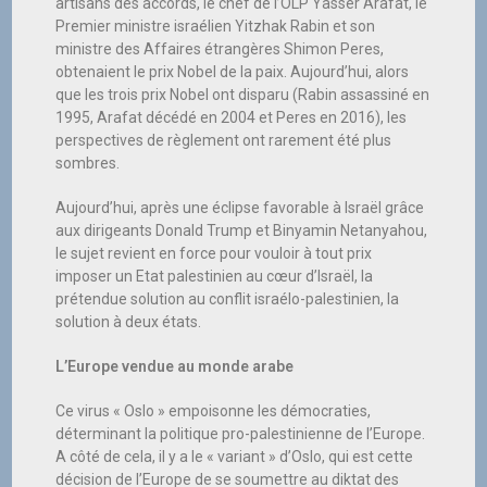
artisans des accords, le chef de l’OLP Yasser Arafat, le
Premier ministre israélien Yitzhak Rabin et son
ministre des Affaires étrangères Shimon Peres,
obtenaient le prix Nobel de la paix. Aujourd’hui, alors
que les trois prix Nobel ont disparu (Rabin assassiné en
1995, Arafat décédé en 2004 et Peres en 2016), les
perspectives de règlement ont rarement été plus
sombres.
Aujourd’hui, après une éclipse favorable à Israël grâce
aux dirigeants Donald Trump et Binyamin Netanyahou,
le sujet revient en force pour vouloir à tout prix
imposer un Etat palestinien au cœur d’Israël, la
prétendue solution au conflit israélo-palestinien, la
solution à deux états.
L’Europe vendue au monde arabe
Ce virus « Oslo » empoisonne les démocraties,
déterminant la politique pro-palestinienne de l’Europe.
A côté de cela, il y a le « variant » d’Oslo, qui est cette
décision de l’Europe de se soumettre au diktat des