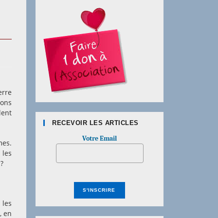
erre
ions
lent
RECEVOIR LES ARTICLES
Votre Email
mes.
les
 ?
 les
, en