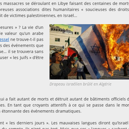
les massacres se déroulant en Libye faisant des centaines de morts
uses associations dites humanitaires « soucieuses des droit
it de victimes palestiniennes, en Israël…
esures » ? La vie d’un
de valeur qu’un arabe
essel
ne trouve-t-il pas
cas des événements que
ue… il se trouvera sans
er « les Juifs » d’être
Drapeau israélien brûlé en Algérie
 a fait autant de morts et détruit autant de bâtiments officiels 
xes. En tant que croyants attentifs à ce qui se passe dans le mo
on étonnante des événements dramatiques.
t « les derniers jours ». Les mauvaises langues diront qu’Israël
du compte, ils n’ont pas tort. Mais que ces « langues » sachent