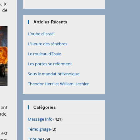
, je
s de
Articles Récents
L’Aube d’Israël
L’Heure des ténèbres
Le rouleau d’Esaïe
Les portes se referment
Sous le mandat britannique
Theodor Herzl et William Hechler
dont
Catégories
nde,
Message Info
(421)
Témoignage
(3)
 est
Tribune
(29)
 que