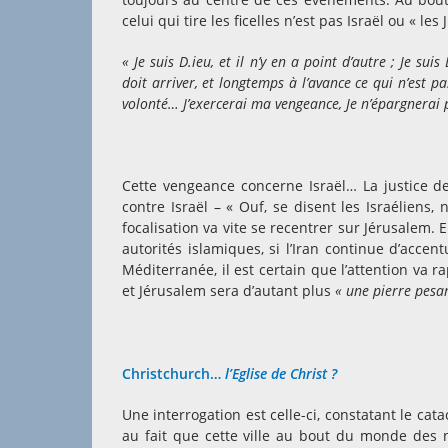
celui qui tire les ficelles n’est pas Israël ou « le
« Je suis D.ieu, et il n’y en a point d’autre ; Je s
doit arriver, et longtemps à l’avance ce qui n’est p
volonté… J’exercerai ma vengeance, Je n’épargnerai p
Cette vengeance concerne Israël… La justice de
contre Israël – « Ouf, se disent les Israéliens,
focalisation va vite se recentrer sur Jérusalem. 
autorités islamiques, si l’Iran continue d’ac
Méditerranée, il est certain que l’attention va 
et Jérusalem sera d’autant plus
« une pierre pesa
Christchurch…
l’Eglise de Christ ?
Une interrogation est celle-ci, constatant le cat
au fait que cette ville au bout du monde des n