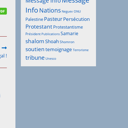
Message
Message Info
Info
Nations
Neguev
ONU
Pasteur
Persécution
Palestine
Protestant
Protestantisme
Samarie
Président
Publications
shalom
Shoah
Shomron
soutien
temoignage
Terrorisme
al !
tribune
Unesco
i