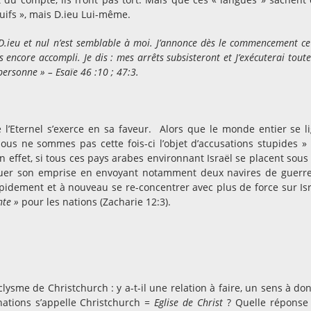
s Juifs », mais D.ieu Lui-même.
uis D.ieu et nul n’est semblable à moi. J’annonce dès le commencement ce
as encore accompli. Je dis : mes arrêts subsisteront et J’exécuterai tout
ersonne » – Esaïe 46 :10 ; 47:3.
 l’Eternel s’exerce en sa faveur. Alors que le monde entier se l
 nous ne sommes pas cette fois-ci l’objet d’accusations stupides » 
En effet, si tous ces pays arabes environnant Israël se placent sous
centuer son emprise en envoyant notamment deux navires de guerr
rapidement et à nouveau se re-concentrer avec plus de force sur Isr
nte »
pour les nations (Zacharie 12:3).
aclysme de Christchurch : y a-t-il une relation à faire, un sens à do
ations s’appelle Christchurch
= Eglise de Christ
? Quelle réponse