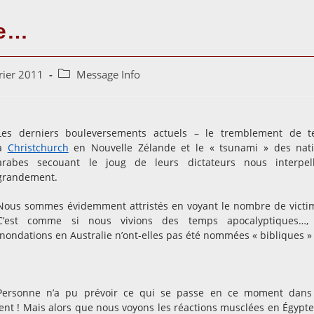
re…
Post
rier 2011
Message Info
category:
Les derniers bouleversements actuels – le tremblement de t
à
Christchurch
en Nouvelle Zélande et le « tsunami » des nat
arabes secouant le joug de leurs dictateurs nous interpel
grandement.
Nous sommes évidemment attristés en voyant le nombre de victi
C’est comme si nous vivions des temps apocalyptiques…, 
inondations en Australie n’ont-elles pas été nommées « bibliques »
Personne n’a pu prévoir ce qui se passe en ce moment dans
ent ! Mais alors que nous voyons les réactions musclées en Égypte