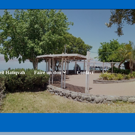
eit Hatiqvah
Faire un don
Contact