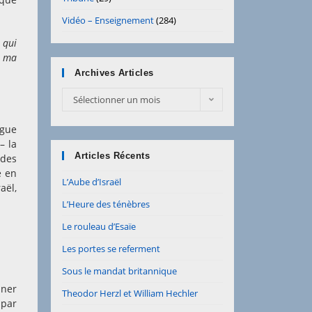
Vidéo – Enseignement
(284)
 qui
e ma
Archives Articles
Archives
Sélectionner un mois
Articles
igue
– la
Articles Récents
 des
e en
L’Aube d’Israël
aël,
L’Heure des ténèbres
Le rouleau d’Esaïe
Les portes se referment
Sous le mandat britannique
nner
Theodor Herzl et William Hechler
 par