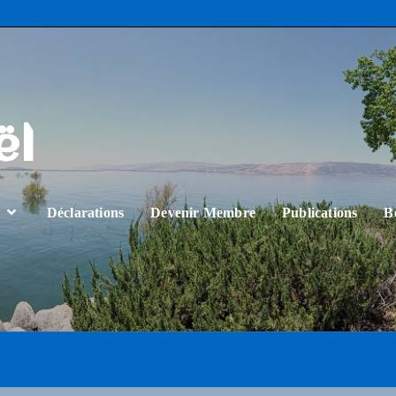
ël
…
Déclarations
Devenir Membre
Publications
B