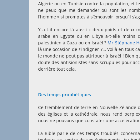
Algérie ou en Tunisie contre la population, et 
ne peux que me demander où sont les nombre
l’homme » si promptes à s’émouvoir lorsqu’il s’ag
Y a-t-il encore là aussi « deux poids et deux m
arabe en Egypte ou en Libye a-t-elle moins 
palestinien à Gaza ou en Israël ?
Mr Stéphane H
là une occasion de s’indigner ?… Voilà en tous 
le monde ne peut pas attribuer à Israël ! Bien q
doute des antisionistes sans scrupules pour accus
derrière tout cela.
Des temps prophétiques
Ce tremblement de terre en Nouvelle Zélande qui
des églises et la cathédrale, nous rend perple
nous ne pouvons que constater une accélérati
La Bible parle de ces temps troublés concernan
toujours au centre de ces événements. Au bout 