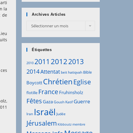
arti
n la
t de
Archives Articles
Archives
Sélectionner un mois
Articles
.ieu
uits
Étiquettes
2012
2011
2013
2010
2014
 ces
Attentat
Bible
beit hatiqvah
Chrétien
Eglise
Boycott
France
Fruhinsholz
flotille
Fêtes
olz,
Guerre
Gaza
Goush Katif
2011
Israël
Iran
Judée
Jérusalem
Kibboutz
membre