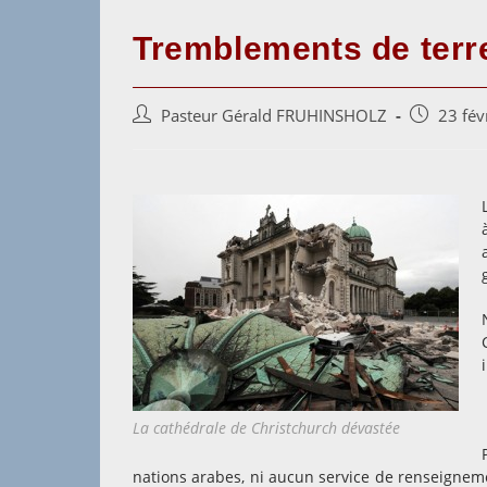
Tremblements de ter
Auteur/autrice
Post
Pasteur Gérald FRUHINSHOLZ
23 fév
de
published:
la
publication :
La cathédrale de Christchurch dévastée
nations arabes, ni aucun service de renseignem