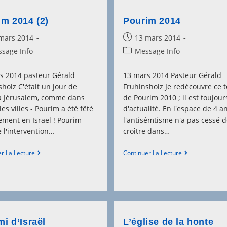
im 2014 (2)
Pourim 2014
Post
mars 2014
13 mars 2014
hed:
published:
Post
sage Info
Message Info
y:
category:
s 2014 pasteur Gérald
13 mars 2014 Pasteur Gérald
holz C'était un jour de
Fruhinsholz Je redécouvre ce t
 à Jérusalem, comme dans
de Pourim 2010 ; il est toujour
les villes - Pourim a été fêté
d'actualité. En l'espace de 4 an
ement en Israël ! Pourim
l'antisémtisme n'a pas cessé 
 l'intervention…
croître dans…
Pourim
Pourim
r La Lecture
Continuer La Lecture
2014
2014
(2)
i d’Israël
L’église de la honte