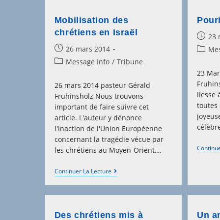
Mobilisation des
Pour
chrétiens en Israël
Post
23 
publis
Post
26 mars 2014
Post
Mes
published:
categor
Post
Message Info
/
Tribune
category:
23 Mar
Fruhins
26 mars 2014 pasteur Gérald
liesse
Fruhinsholz Nous trouvons
toutes 
important de faire suivre cet
joyeus
article. L'auteur y dénonce
célèbre
l'inaction de l'Union Européenne
concernant la tragédie vécue par
Continue
les chrétiens au Moyen-Orient,…
Mobilisation
Continuer La Lecture
Des
Chrétiens
En
Israël
Des chrétiens mis à
Un am