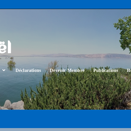
ël
…
Déclarations
Devenir Membre
Publications
B