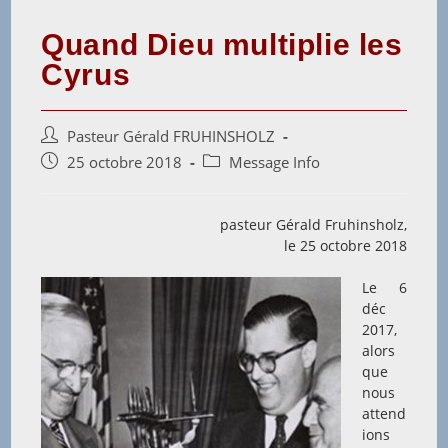
Quand Dieu multiplie les
Cyrus
Auteur/autrice
Pasteur Gérald FRUHINSHOLZ
de
Post
Post
25 octobre 2018
Message Info
la
published:
category:
publication :
pasteur Gérald Fruhinsholz,
le 25 octobre 2018
Le 6
déc
2017,
alors
que
nous
attend
ions