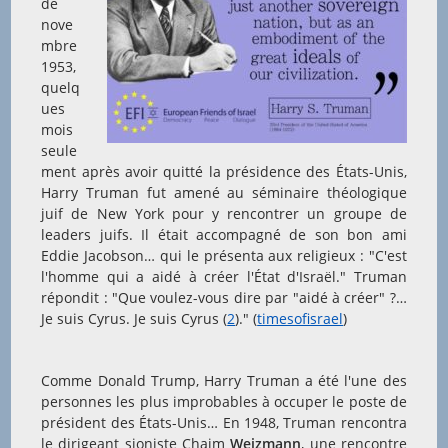
de
nove
mbre
1953,
quelq
ues
mois
seule
ment après avoir quitté la présidence des États-Unis,
Harry Truman fut amené au séminaire théologique
juif de New York pour y rencontrer un groupe de
leaders juifs. Il était accompagné de son bon ami
Eddie Jacobson… qui le présenta aux religieux : "C'est
l'homme qui a aidé à créer l'État d'Israël." Truman
répondit : "Que voulez-vous dire par "aidé à créer" ?…
Je suis Cyrus. Je suis Cyrus (
2
)." (
timesofisrael
)
Comme Donald Trump, Harry Truman a été l'une des
personnes les plus improbables à occuper le poste de
président des États-Unis… En 1948, Truman rencontra
le dirigeant sioniste Chaim
Weizmann
, une rencontre