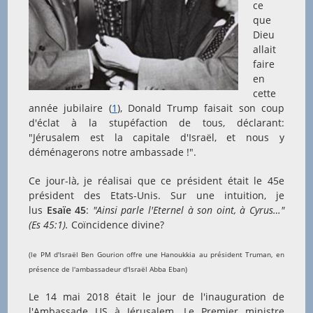
ce
que
Dieu
allait
faire
en
cette
année jubilaire (
1
), Donald Trump faisait son coup
d'éclat à la stupéfaction de tous, déclarant:
"Jérusalem est la capitale d'Israël, et nous y
déménagerons notre ambassade !".
Ce jour-là, je réalisai que ce président était le 45e
président des Etats-Unis. Sur une intuition, je
lus
Esaïe 45
:
"Ainsi parle l'Eternel à son oint, à Cyrus…"
(Es 45:1).
Coïncidence divine?
(le PM d'Israël Ben Gourion offre une Hanoukkia au président Truman, en
présence de l'ambassadeur d'Israël Abba Eban)
Le 14 mai 2018 était le jour de l'inauguration de
l'Ambassade US à Jérusalem. Le Premier ministre