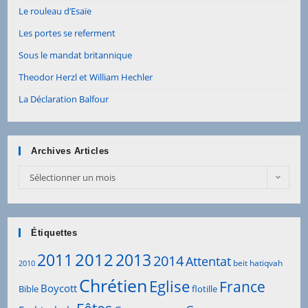
Le rouleau d’Esaïe
Les portes se referment
Sous le mandat britannique
Theodor Herzl et William Hechler
La Déclaration Balfour
Archives Articles
Archives
Sélectionner un mois
Articles
Étiquettes
2012
2011
2013
2014
Attentat
beit hatiqvah
2010
Chrétien
Eglise
France
Boycott
Bible
flotille