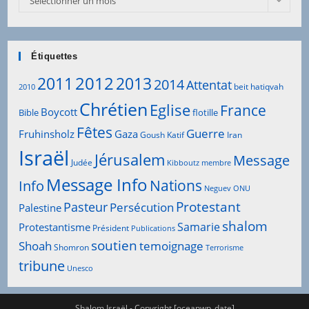
Sélectionner un mois
Étiquettes
2012
2011
2013
2014
Attentat
beit hatiqvah
2010
Chrétien
Eglise
France
Boycott
Bible
flotille
Fêtes
Guerre
Fruhinsholz
Gaza
Goush Katif
Iran
Israël
Jérusalem
Message
Judée
Kibboutz
membre
Message Info
Info
Nations
Neguev
ONU
Protestant
Pasteur
Persécution
Palestine
shalom
Samarie
Protestantisme
Président
Publications
soutien
Shoah
temoignage
Shomron
Terrorisme
tribune
Unesco
Shalom Israël - Copyright [oceanwp_date]