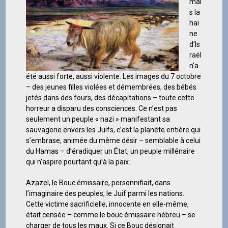
mai
s la
hai
ne
d’Is
raël
n’a
été aussi forte, aussi violente. Les images du 7 octobre
– des jeunes filles violées et démembrées, des bébés
jetés dans des fours, des décapitations – toute cette
horreur a disparu des consciences. Ce n’est pas
seulement un peuple « nazi » manifestant sa
sauvagerie envers les Juifs, c’est la planète entière qui
s’embrase, animée du même désir – semblable à celui
du Hamas – d’éradiquer un État, un peuple millénaire
qui n’aspire pourtant qu’à la paix.
Azazel, le Bouc émissaire, personnifiait, dans
l’imaginaire des peuples, le Juif parmi les nations.
Cette victime sacrificielle, innocente en elle-même,
était censée – comme le bouc émissaire hébreu – se
charger de tous les maux. Si ce Bouc désignait