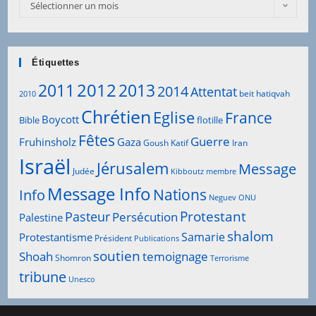
Sélectionner un mois
Étiquettes
2012
2011
2013
2014
Attentat
beit hatiqvah
2010
Chrétien
Eglise
France
Boycott
Bible
flotille
Fêtes
Guerre
Fruhinsholz
Gaza
Goush Katif
Iran
Israël
Jérusalem
Message
Judée
Kibboutz
membre
Message Info
Info
Nations
Neguev
ONU
Protestant
Pasteur
Persécution
Palestine
shalom
Samarie
Protestantisme
Président
Publications
soutien
Shoah
temoignage
Shomron
Terrorisme
tribune
Unesco