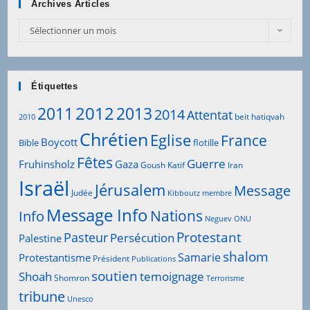
Archives Articles
Sélectionner un mois
Étiquettes
2012
2011
2013
2014
Attentat
beit hatiqvah
2010
Chrétien
Eglise
France
Boycott
Bible
flotille
Fêtes
Guerre
Fruhinsholz
Gaza
Goush Katif
Iran
Israël
Jérusalem
Message
Judée
Kibboutz
membre
Message Info
Info
Nations
Neguev
ONU
Protestant
Pasteur
Persécution
Palestine
shalom
Samarie
Protestantisme
Président
Publications
soutien
Shoah
temoignage
Shomron
Terrorisme
tribune
Unesco