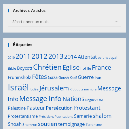
Archives Articles
Sélectionner un mois
Étiquettes
2012
2011
2013
2014
Attentat
beit hatiqvah
2010
Chrétien
Eglise
France
Boycott
Bible
flotille
Fêtes
Guerre
Fruhinsholz
Gaza
Goush Katif
Iran
Israël
Jérusalem
Message
Judée
Kibboutz
membre
Message Info
Info
Nations
Neguev
ONU
Protestant
Pasteur
Persécution
Palestine
shalom
Samarie
Protestantisme
Président
Publications
soutien
Shoah
temoignage
Shomron
Terrorisme