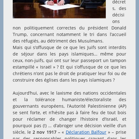
décret
s, des
décisi
ons
non politiquement correctes du président Donald
Trump, concernant notamment le tri dans l’accueil
des réfugiés, au détriment des Musulmans.
Mais qui s’offusque de ce que les Juifs sont interdits
de séjour dans les pays islamiques… même pour
ceux, non-juifs, qui ont sur leur passeport un tampon
estampillé « Israël » ? Et qui s’offusque de ce que les
chrétiens n’ont pas le droit de pratiquer leur foi ou de
construire des églises dans les pays islamiques ?
Aujourd’hui, avec le laxisme des nations occidentales
et la tolérance humaniste/électoraliste des
gouvernants européens, l’Autorité Palestinienne (AP)
se sent forte, et n’hésite pas à faire feu de tout bois
pour réclamer de changer l’histoire d’Israël, et
pourquoi pas (!) … d’abroger une décision vieille d’un
siècle, le
2 nov 1917
–
«
Déclaration Balfour
» – prise
par des responsables politiques croyant dans les