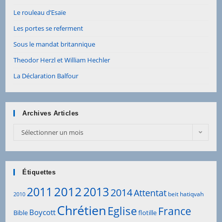
Le rouleau d’Esaïe
Les portes se referment
Sous le mandat britannique
Theodor Herzl et William Hechler
La Déclaration Balfour
Archives Articles
Archives
Sélectionner un mois
Articles
Étiquettes
2012
2011
2013
2014
Attentat
beit hatiqvah
2010
Chrétien
Eglise
France
Boycott
Bible
flotille