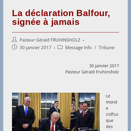
La déclaration Balfour,
signée à jamais
Auteur/autrice
Pasteur Gérald FRUHINSHOLZ
de
Post
Post
30 janvier 2017
Message Info
/
Tribune
la
published:
category:
publication :
30 janvier 2017
Pasteur Gérald Fruhinsholz
Le
mond
e
s’offus
que
des