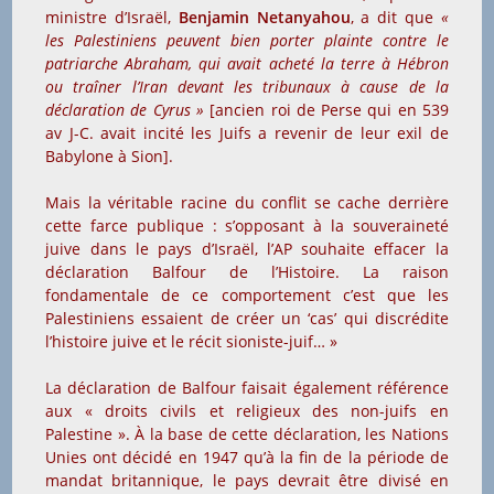
ministre d’Israël,
Benjamin Netanyahou
, a dit que
«
les Palestiniens peuvent bien porter plainte contre le
patriarche Abraham, qui avait acheté la terre à Hébron
ou traîner l’Iran devant les tribunaux à cause de la
déclaration de Cyrus »
[ancien roi de Perse qui en 539
av J-C. avait incité les Juifs a revenir de leur exil de
Babylone à Sion].
Mais la véritable racine du conflit se cache derrière
cette farce publique : s’opposant à la souveraineté
juive dans le pays d’Israël, l’AP souhaite effacer la
déclaration Balfour de l’Histoire. La raison
fondamentale de ce comportement c’est que les
Palestiniens essaient de créer un ‘cas’ qui discrédite
l’histoire juive et le récit sioniste-juif… »
La déclaration de Balfour faisait également référence
aux « droits civils et religieux des non-juifs en
Palestine ». À la base de cette déclaration, les Nations
Unies ont décidé en 1947 qu’à la fin de la période de
mandat britannique, le pays devrait être divisé en