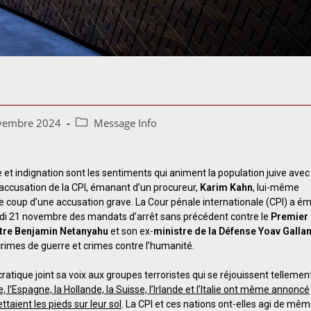
vembre 2024
Message Info
 et indignation sont les sentiments qui animent la population juive avec
 accusation de la CPI, émanant d’un procureur,
Karim Kahn
, lui-même
e coup d’une accusation grave. La Cour pénale internationale (CPI) a ém
udi 21 novembre des mandats d’arrêt sans précédent contre le
Premier
tre Benjamin Netanyahu
et son ex-
ministre de la Défense
Yoav Gallan
crimes de guerre et crimes contre l’humanité.
tique joint sa voix aux groupes terroristes qui se réjouissent tellemen
, l’Espagne, la Hollande, la Suisse, l’Irlande et l’Italie ont même annoncé
ttaient les pieds sur leur sol
. La CPI et ces nations ont-elles agi de mê