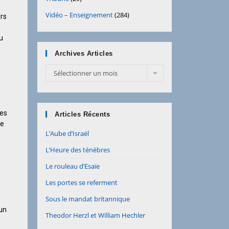
Vidéo – Enseignement
(284)
urs
u
Archives Articles
Sélectionner un mois
les
Articles Récents
de
L’Aube d’Israël
L’Heure des ténèbres
Le rouleau d’Esaïe
Les portes se referment
Sous le mandat britannique
’un
Theodor Herzl et William Hechler