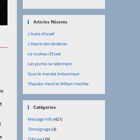
Articles Récents
L’Aube d’Israël
L’Heure des ténèbres
Le rouleau d’Esaïe
Les portes se referment
Sous le mandat britannique
Theodor Herzl et William Hechler
is
t
Catégories
Message Info
(421)
t
Témoignage
(3)
me
Tribune
(29)