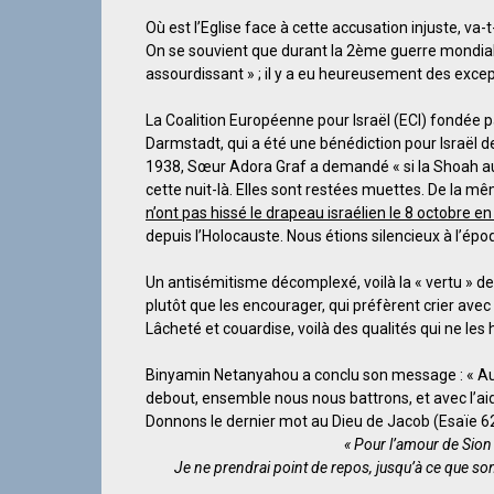
Où est l’Eglise face à cette accusation injuste, va-
On se souvient que durant la 2ème guerre mondiale,
assourdissant » ; il y a eu heureusement des excep
La Coalition Européenne pour Israël (ECI) fondée
Darmstadt, qui a été une bénédiction pour Israël d
1938, Sœur Adora Graf a demandé « si la Shoah aura
cette nuit-là. Elles sont restées muettes. De l
n’ont pas hissé le drapeau israélien le 8 octobre en 
depuis l’Holocauste. Nous étions silencieux à l’ép
Un antisémitisme décomplexé, voilà la « vertu » de
plutôt que les encourager, qui préfèrent crier avec 
Lâcheté et couardise, voilà des qualités qui ne les
Binyamin Netanyahou a conclu son message : « Au
debout, ensemble nous nous battrons, et avec l’a
Donnons le dernier mot au Dieu de Jacob (Esaïe 62
« Pour l’amour de Sion
Je ne prendrai point de repos, jusqu’à ce que so