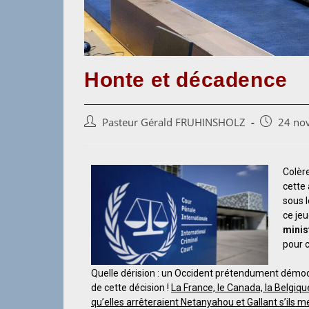
Honte et décadence
Pasteur Gérald FRUHINSHOLZ
24 no
Colère
cette
sous l
ce je
minis
pour 
Quelle dérision : un Occident prétendument démocra
de cette décision !
La France, le Canada, la Belgique
qu’elles arrêteraient Netanyahou et Gallant s’ils me