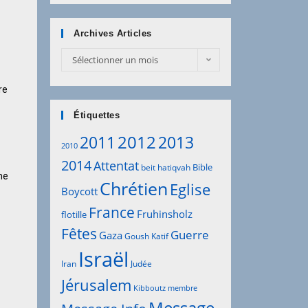
Archives Articles
Sélectionner un mois
re
Étiquettes
2012
2011
2013
2010
2014
Attentat
Bible
beit hatiqvah
me
Chrétien
Eglise
Boycott
France
Fruhinsholz
flotille
Fêtes
Guerre
Gaza
Goush Katif
Israël
Iran
Judée
Jérusalem
Kibboutz
membre