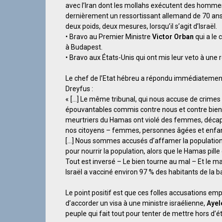
avec l’Iran dont les mollahs exécutent des hommes 
dernièrement un ressortissant allemand de 70 ans ?… 
deux poids, deux mesures, lorsqu’il s’agit d’Israël.
• Bravo au Premier Ministre
Victor Orban
qui a le 
à Budapest.
• Bravo aux États-Unis qui ont mis leur veto à une
Le chef de l’Etat hébreu a répondu immédiatement 
Dreyfus :
« […] Le même tribunal, qui nous accuse de crimes f
épouvantables commis contre nous et contre bien d
meurtriers du Hamas ont violé des femmes, décapi
nos citoyens – femmes, personnes âgées et enfant
[…] Nous sommes accusés d’affamer la population –
pour nourrir la population, alors que le Hamas pill
Tout est inversé – Le bien tourne au mal – Et le m
Israël a vacciné environ 97 % des habitants de la b
Le point positif est que ces folles accusations em
d’accorder un visa à une ministre israélienne,
Ayel
peuple qui fait tout pour tenter de mettre hors d’ét