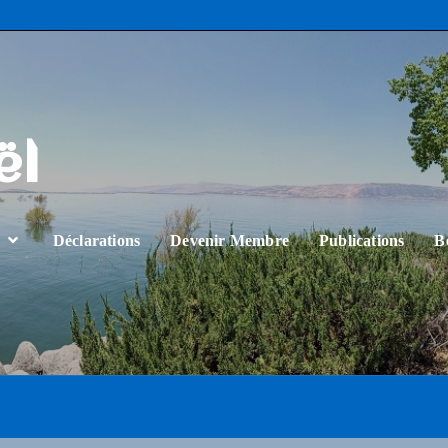
ël
…
Déclarations
Devenir Membre
Publications
B