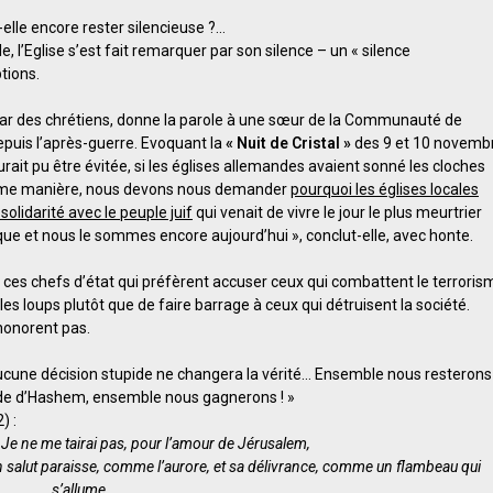
t-elle encore rester silencieuse ?…
 l’Eglise s’est fait remarquer par son silence – un « silence
tions.
 par des chrétiens, donne la parole à une sœur de la Communauté de
epuis l’après-guerre. Evoquant la
« Nuit de Cristal »
des 9 et 10 novemb
it pu être évitée, si les églises allemandes avaient sonné les cloches
a même manière, nous devons nous demander
pourquoi les églises locales
solidarité avec le peuple juif
qui venait de vivre le jour le plus meurtrier
oque et nous le sommes encore aujourd’hui », conclut-elle, avec honte.
 ces chefs d’état qui préfèrent accuser ceux qui combattent le terroris
les loups plutôt que de faire barrage à ceux qui détruisent la société.
 honorent pas.
cune décision stupide ne changera la vérité… Ensemble nous resterons
ide d’Hashem, ensemble nous gagnerons ! »
) :
 Je ne me tairai pas, pour l’amour de Jérusalem,
n salut paraisse, comme l’aurore, et sa délivrance, comme un flambeau qui
s’allume.