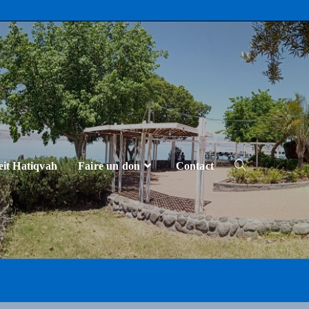
eit Hatiqvah
Faire un don
Contact