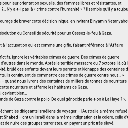
pour leur orientation sexuelle, des femmes libres et résistantes, et
N’y a-t-il pas là « crime contre l’humanité » ? Il semble qu’il y a toujo
courage de braver cette décision inique, en invitant Binyamin Netanyaho
 résolution du Conseil de sécurité pour un Cessez-le-feu à Gaza.
à l’accusation qui est comme une gifle, faisant référence à l’Affaire
ictifs, ignore les véritables crimes de guerre. Des crimes de guerre
’autres dans le monde. Après le terrible massacre du 7 octobre, là où 
té, brûlé des enfants devant leurs parents et kidnappé des centaines 
s, ils continuent de commettre des crimes de guerre contre nous… »
 quand nous livrons des centaines de milliers de tonnes de nourriture
e cette nourriture et affame les habitants de Gaza.
al devient bien…
ande de Gaza contre la polio. De quel génocide parle-t-on à La Haye ? ».
pêchant les dirigeants israéliens de voyager – l’Australie a même refusé
et Shaked
– ont uni Israël dans la même indignation et la colère, celle d
at de nuire des groupes terroristes, en payant un prix très élevé.