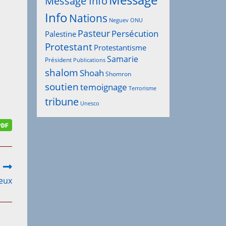
Message
Message Info
Info
Nations
Neguev
ONU
Pasteur
Persécution
Palestine
Protestant
Protestantisme
Samarie
Président
Publications
shalom
Shoah
Shomron
soutien
temoignage
Terrorisme
tribune
Unesco
yeux