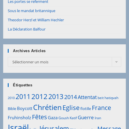
Les portes se referment
Sous le mandat britannique
Theodor Herzl et William Hechler
La Déclaration Balfour
Archives Articles
Sélectionner un mois
Étiquettes
2012
2011
2013
2014
Attentat
beit hatiqvah
2010
Chrétien
Eglise
France
Boycott
Bible
flotille
Fêtes
Guerre
Fruhinsholz
Gaza
Goush Katif
Iran
Israël
Jérusalem
Message