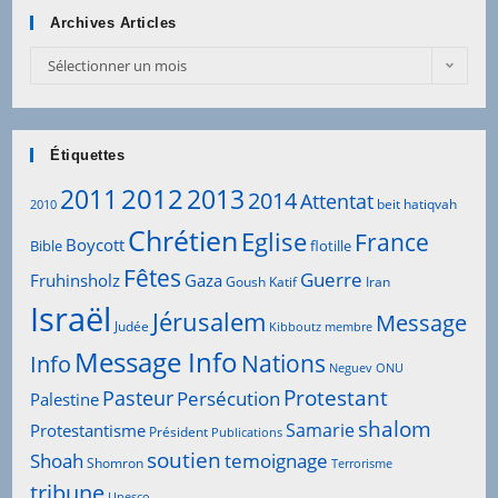
Archives Articles
Sélectionner un mois
Étiquettes
2012
2011
2013
2014
Attentat
beit hatiqvah
2010
Chrétien
Eglise
France
Boycott
Bible
flotille
Fêtes
Guerre
Fruhinsholz
Gaza
Goush Katif
Iran
Israël
Jérusalem
Message
Judée
Kibboutz
membre
Message Info
Info
Nations
Neguev
ONU
Protestant
Pasteur
Persécution
Palestine
shalom
Samarie
Protestantisme
Président
Publications
soutien
Shoah
temoignage
Shomron
Terrorisme
tribune
Unesco