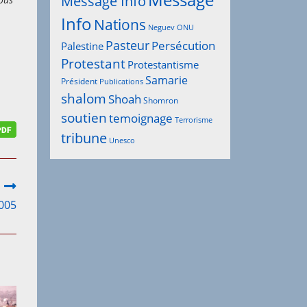
Message
Message Info
Info
Nations
Neguev
ONU
Pasteur
Persécution
Palestine
Protestant
Protestantisme
Samarie
Président
Publications
shalom
Shoah
Shomron
soutien
temoignage
Terrorisme
tribune
Unesco
2005