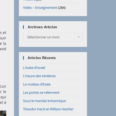
Vidéo – Enseignement
(284)
Archives Articles
s et
Archives
Sélectionner un mois
ouir
Articles
e la
avid
Articles Récents
L’Aube d’Israël
L’Heure des ténèbres
Le rouleau d’Esaïe
 Luc
c le
Les portes se referment
 qui
Sous le mandat britannique
it à
Theodor Herzl et William Hechler