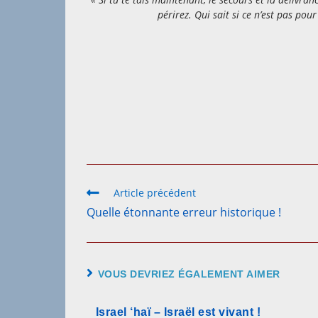
périrez. Qui sait si ce n’est pas po
Read
Article précédent
more
Quelle étonnante erreur historique !
articles
VOUS DEVRIEZ ÉGALEMENT AIMER
Israel ‘haï – Israël est vivant !