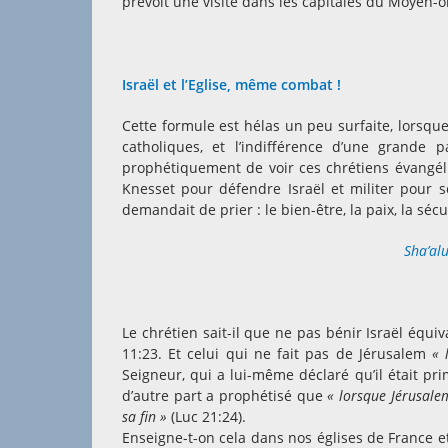
prévoit une visite dans les capitales du Moyen-o
Israël et l’Eglise, même combat !
Cette formule est hélas un peu surfaite, lorsque
catholiques, et l’indifférence d’une grande 
prophétiquement de voir ces chrétiens évangé
Knesset pour défendre Israël et militer pour so
demandait de prier : le bien-être, la paix, la séc
Sha’al
Le chrétien sait-il que ne pas bénir Israël équi
11:23. Et celui qui ne fait pas de Jérusalem
« 
Seigneur, qui a lui-même déclaré qu’il était pr
d’autre part a prophétisé que
« lorsque Jérusalem
sa fin »
(Luc 21:24).
Enseigne-t-on cela dans nos églises de France e