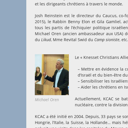
et les dirigeants chrétiens à travers le monde.
Josh Reinstein est le directeur du Caucus, co-
2015), le Rabbin Benny Elon et Gila Gamliel, a
tous les partis de l’échiquier politique israéli
Michael Oren (ancien ambassadeur aux USA) 
du
Likud
, Mme Revital Swid du
Camp sioniste
, et
Le « Knesset Christians Allie
– Mettre en évidence la c
d’Israël et du bien-être du
– Sensibiliser les Israélien
– Aider les chrétiens en I
Actuellement, KCAC se bat
Michael Oren
nucléaire, contre la divisi
KCAC a été initié en 2004. Depuis, 33 pays se son
Hongrie, l’Italie, la Suisse, la Hollande… mais