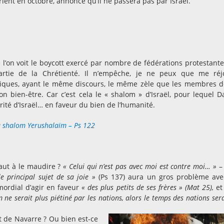
rient en octobre, annonce qu’il ne passera pas par Israël.
 l’on voit le boycott exercé par nombre de fédérations protestante
partie de la Chrétienté. Il n’empêche, je ne peux que me réj
liques, ayant le même discours, le même zèle que les membres d
n bien-être. Car c’est cela le « shalom » d’Israël, pour lequel D
urité d’Israël… en faveur du bien de l’humanité.
u shalom Yerushalaïm – Ps 122
vaut à le maudire ?
« Celui qui n’est pas avec moi est contre moi… »
–
le principal sujet de sa joie »
(Ps 137) aura un gros problème ave
imordial d’agir en faveur
« des plus petits de ses frères » (Mat 25),
et
 ne serait plus piétiné par les nations, alors le temps des nations sera
t de Navarre ? Ou bien est-ce