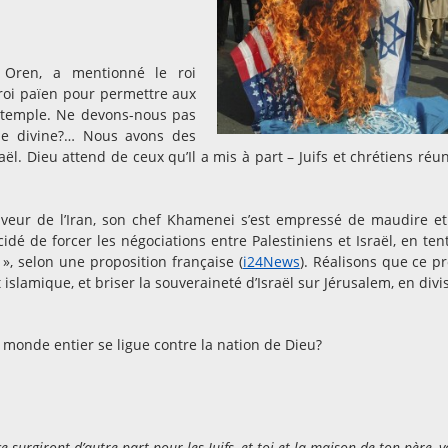
l Oren, a mentionné le roi
 roi païen pour permettre aux
e temple. Ne devons-nous pas
que divine?… Nous avons des
l. Dieu attend de ceux qu’Il a mis à part – Juifs et chrétiens réun
 faveur de l’Iran, son chef Khamenei s’est empressé de maudire et
cidé de forcer les négociations entre Palestiniens et Israël, en ten
», selon une proposition française (
i24News
). Réalisons que ce pr
t islamique, et briser la souveraineté d’Israël sur Jérusalem, en divi
 monde entier se ligue contre la nation de Dieu?
ce surgiront d’autre part pour les Juifs, et toi et la maison de ton père, 