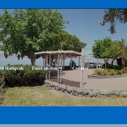
eit Hatiqvah
Faire un don
Contact