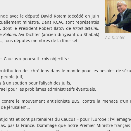
fondé avec le député David Rotem (décédé en juin
ctuellement ministre. Dans KCAC sont représentés
en, dont le Président Robert Ilatov de
Israel Beteinu
,
de
Kulanu
, Avi Dichter (ancien dirigeant du Shabak)
Avi Dichter
c…, tous députés membres de la Knesset.
s Caucus » poursuit trois objectifs :
ontribution des chrétiens dans le monde pour les besoins de sécu
 peuple juif,
s à un soutien pour l’aliyah des Juifs,
sraël pour les problèmes administratifs éventuels.
 contre le mouvement antisioniste BDS, contre la menace d’un 
on de Jérusalem…
t joints et sont partenaires du Caucus – pour l’Europe : l’Allemagne
 hélas, pas la France. Dommage que notre Premier Ministre français