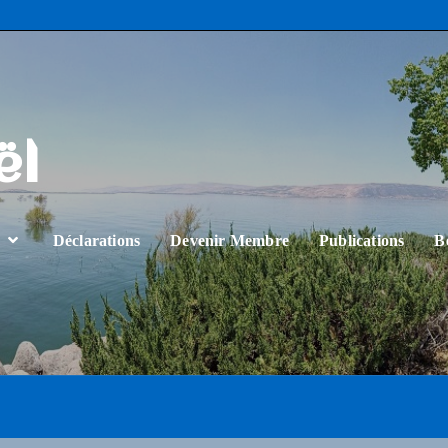
ël
…
Déclarations
Devenir Membre
Publications
B