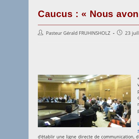
Caucus : « Nous avon
Auteur/autrice
Post
Pasteur Gérald FRUHINSHOLZ
23 jui
de
published:
la
publication :
d’établir une ligne directe de communication, d