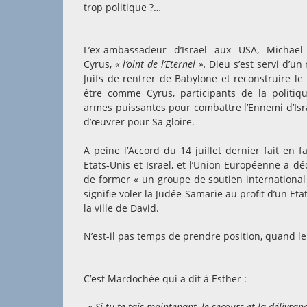
trop politique ?…
L’ex-ambassadeur d’Israël aux USA, Michae
Cyrus,
« l’oint de l’Eternel ».
Dieu s’est servi d’un
Juifs de rentrer de Babylone et reconstruire l
être comme Cyrus, participants de la politi
armes puissantes pour combattre l’Ennemi d’Israë
d’œuvrer pour Sa gloire.
A peine l’Accord du 14 juillet dernier fait en
Etats-Unis et Israël, et l’Union Européenne a dé
de former « un groupe de soutien international 
signifie voler la Judée-Samarie au profit d’un Eta
la ville de David.
N’est-il pas temps de prendre position, quand le
C’est Mardochée qui a dit à Esther :
« Si tu te tais maintenant, le secours et la délivran