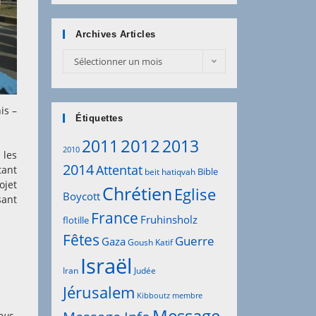
Archives Articles
Archives
Sélectionner un mois
Articles
is –
Étiquettes
2012
2011
2013
2010
 les
2014
Attentat
tant
Bible
beit hatiqvah
ojet
Chrétien
Eglise
Boycott
sant
France
Fruhinsholz
flotille
Fêtes
Guerre
Gaza
Goush Katif
Israël
Iran
Judée
Jérusalem
Kibboutz
membre
vous