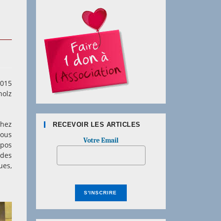
2015
holz
chez
RECEVOIR LES ARTICLES
nous
Votre Email
opos
 des
ues,