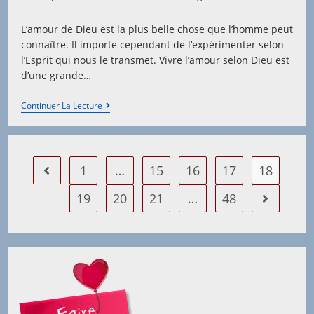
published:
category:
L’amour de Dieu est la plus belle chose que l’homme peut
connaître. Il importe cependant de l’expérimenter selon
l’Esprit qui nous le transmet. Vivre l’amour selon Dieu est
d’une grande…
L’exigence
Continuer La Lecture
De
L’amour
1
…
15
16
17
18
Go to the previous page
19
20
21
…
48
Aller à la 