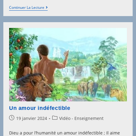
La
Continuer La Lecture
Vigne
Et
Le
Vigneron
Un amour indéfectible
Post
Post
19 janvier 2024
Vidéo - Enseignement
published:
category:
Dieu a pour l’humanité un amour indéfectible ; Il aime