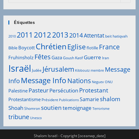
Articles
Étiquettes
2012
2011
2013
2014
Attentat
beit hatiqvah
2010
Chrétien
Eglise
France
Boycott
Bible
flotille
Fêtes
Guerre
Fruhinsholz
Gaza
Goush Katif
Iran
Israël
Jérusalem
Message
Judée
Kibboutz
membre
Message Info
Info
Nations
Neguev
ONU
Protestant
Pasteur
Persécution
Palestine
shalom
Samarie
Protestantisme
Président
Publications
soutien
Shoah
temoignage
Shomron
Terrorisme
tribune
Unesco
Shalom Israël - Copyright [oceanwp_date]