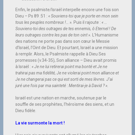
Enfin, le psalmiste/Israël interpelle encore une fois son
Dieu – Ps 89 :51 :
« Souviens-toi que je porte en mon sein
tous les peuples nombreux !… ».
Puis il rajoute :
« …
Souviens-toi des outrages de tes ennemis, ô Eternel ! De
leurs outrages contre les pas de ton oint ».
L’Humanisme
des nations ne porte pas dans son cœur le Messie
d’Israël, l’Oint de Dieu. Et pourtant, Israël a une mission
à remplir. Alors, le Psalmiste rappelle à Dieu Ses
promesses (v.34-35), Son alliance – Dieu avait promis
à Israël :
« Je ne lui retirerai point ma bonté et Je ne
trahirai pas ma fidélité, Je ne violerai point mon alliance et
Je ne changerai pas ce qui est sorti de mes lèvres. J’ai
juré une fois par ma sainteté : Mentirai-je à David ? ».
Israël est une nation en marche, soutenue par le
souffle de ses prophètes, l’héroïsme des siens, et un
Dieu fidèle.
La vie surmonte la mort !