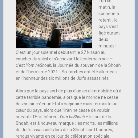
10h ce
matin, la
sonnerie a
retenti ; le
pays s’est
figé durant
deux
minutes !
C’est un jour solennel débutant le 27 Nissan au
coucher du soleil et s’achevant le lendemain soir –
c’est
Yom haShoah
, la Journée du souvenir de la Shoah
et de l’héroïsme 2021… Six torches ont été allumées,
en l’honneur des six millions de Juifs assassinés.
Alors que le pays sort de plus d’un an d’immobilité dû à
cette terrible pandémie, alors que le monde ne cesse
de vouloir créer un Etat imaginaire mais terroriste au
cœur du pays, alors que l’Iran ne cesse de vouloir
anéantir I’Etat hébreu,
Yom haShoah
– le jour de la
Shoah, est à nouveau marqué ; les morts, les millions
de Juifs assassinés lors de la Shoah sont honorés,
rendus vivants en ce jour de célébration spéciale.