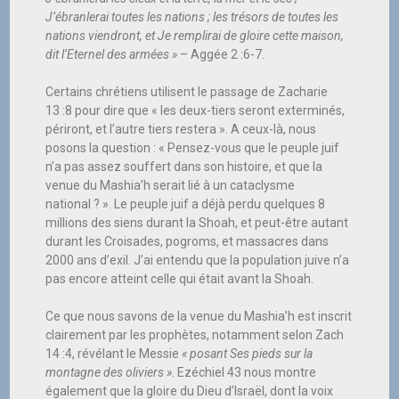
J’ébranlerai toutes les nations ; les trésors de toutes les
nations viendront, et Je remplirai de gloire cette maison,
dit l’Eternel des armées »
– Aggée 2 :6-7.
Certains chrétiens utilisent le passage de Zacharie
13 :8 pour dire que « les deux-tiers seront exterminés,
périront, et l’autre tiers restera ». A ceux-là, nous
posons la question : « Pensez-vous que le peuple juif
n’a pas assez souffert dans son histoire, et que la
venue du Mashia’h serait lié à un cataclysme
national ? ». Le peuple juif a déjà perdu quelques 8
millions des siens durant la Shoah, et peut-être autant
durant les Croisades, pogroms, et massacres dans
2000 ans d’exil. J’ai entendu que la population juive n’a
pas encore atteint celle qui était avant la Shoah.
Ce que nous savons de la venue du Mashia’h est inscrit
clairement par les prophètes, notamment selon Zach
14 :4, révélant le Messie
« posant Ses pieds sur la
montagne des oliviers »
. Ezéchiel 43 nous montre
également que la gloire du Dieu d’Israël, dont la voix