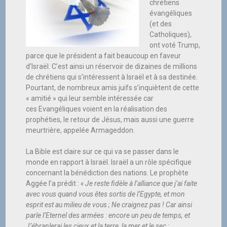
chrétiens
évangéliques
(et des
Catholiques),
ont voté Trump,
parce que le président a fait beaucoup en faveur
d’Israël. C’est ainsi un réservoir de dizaines de millions
de chrétiens qui s’intéressent à Israël et à sa destinée.
Pourtant, de nombreux amis juifs s’inquiètent de cette
« amitié » qui leur semble intéressée car
ces Evangéliques voient en la réalisation des
prophéties, le retour de Jésus, mais aussi une guerre
meurtrière, appelée Armageddon.
La Bible est claire sur ce qui va se passer dans le
monde en rapport à Israël. Israël a un rôle spécifique
concernant la bénédiction des nations. Le prophète
Aggée l’a prédit :
« Je reste fidèle à l’alliance que j’ai faite
avec vous quand vous êtes sortis de l’Egypte, et mon
esprit est au milieu de vous ; Ne craignez pas ! Car ainsi
parle l’Eternel des armées : encore un peu de temps, et
J’ébranlerai les cieux et la terre, la mer et le sec ;