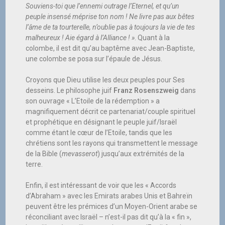
Souviens-toi que l’ennemi outrage l’Eternel, et qu’un
peuple insensé méprise ton nom ! Ne livre pas aux bêtes
l’âme de ta tourterelle, n’oublie pas à toujours la vie de tes
malheureux ! Aie égard à l’Alliance ! »
. Quant à la
colombe, il est dit qu’au baptême avec Jean-Baptiste,
une colombe se posa sur l’épaule de Jésus.
Croyons que Dieu utilise les deux peuples pour Ses
desseins. Le philosophe juif
Franz Rosenszweig
dans
son ouvrage « L’Etoile de la rédemption » a
magnifiquement décrit ce partenariat/couple spirituel
et prophétique en désignant le peuple juif/Israël
comme étant le cœur de l’Etoile, tandis que les
chrétiens sont les rayons qui transmettent le message
de la Bible (
mevasserot
) jusqu’aux extrémités de la
terre.
Enfin, il est intéressant de voir que les « Accords
d’Abraham » avec les Emirats arabes Unis et Bahreïn
peuvent être les prémices d’un Moyen-Orient arabe se
réconciliant avec Israël – n’est-il pas dit qu’à la « fin »,