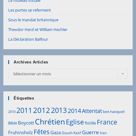
Le rouleau d’Esaïe
Les portes se referment
Sous le mandat britannique
Theodor Herzl et William Hechler
La Déclaration Balfour
Archives Articles
Sélectionner un mois
Étiquettes
2012
2011
2013
2014
Attentat
beit hatiqvah
2010
Chrétien
Eglise
France
Boycott
Bible
flotille
Fêtes
Guerre
Fruhinsholz
Gaza
Goush Katif
Iran