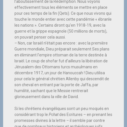
l’aboutissement de la Rédemption. Nous voyons
effectivement tous les éléments se mettre en place
pour ces temps de la fin (Qets). Ce que nous vivons qui
touche le monde entier avec cette pandémie « ébranle
les nations ». Certains diront qu’en 1918-19, avec la
guerre et la grippe espagnole (50 millions de morts),
on pouvait penser cela aussi.
– Non, car Israël n’était pas encore : avec la première
Guerre mondiale, Dieu préparait seulement Ses plans
en éliminant l’empire ottoman de la terre destinée à
Israël. Le coup de shofar fut d’ailleurs la libération de
Jérusalem des Ottomans turcs musulmans en
décembre 1917, un jour de Hanouccah ! Dieu utilisa
pour cela le général chrétien Allenby qui descendit de
son cheval en entrant par la porte de Jaffa, par
humilité, sachant que le Messie rentrerait
glorieusement dans la ville de David.
Si les chrétiens évangéliques sont un peu moqués en
considérant trop le
Pchat
des Ecritures – en prenant les
promesses divines à la lettre – il semble par contre
que de nombreux historiens et archéologues juifs