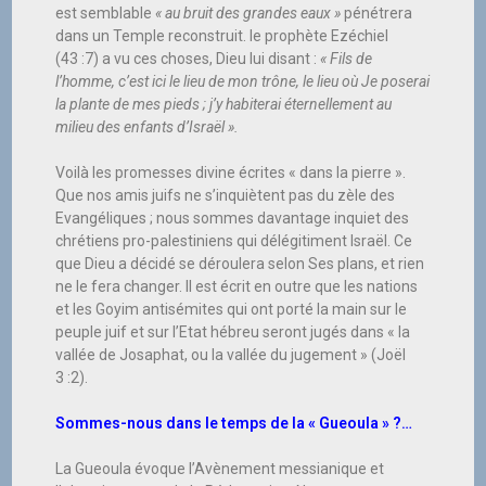
est semblable
« au bruit des grandes eaux »
pénétrera
dans un Temple reconstruit. le prophète Ezéchiel
(43 :7) a vu ces choses, Dieu lui disant :
« Fils de
l’homme, c’est ici le lieu de mon trône, le lieu où Je poserai
la plante de mes pieds ; j’y habiterai éternellement au
milieu des enfants d’Israël ».
Voilà les promesses divine écrites « dans la pierre ».
Que nos amis juifs ne s’inquiètent pas du zèle des
Evangéliques ; nous sommes davantage inquiet des
chrétiens pro-palestiniens qui délégitiment Israël. Ce
que Dieu a décidé se déroulera selon Ses plans, et rien
ne le fera changer. Il est écrit en outre que les nations
et les Goyim antisémites qui ont porté la main sur le
peuple juif et sur l’Etat hébreu seront jugés dans « la
vallée de Josaphat, ou la vallée du jugement » (Joël
3 :2).
Sommes-nous dans le temps de la « Gueoula » ?…
La Gueoula évoque l’Avènement messianique et