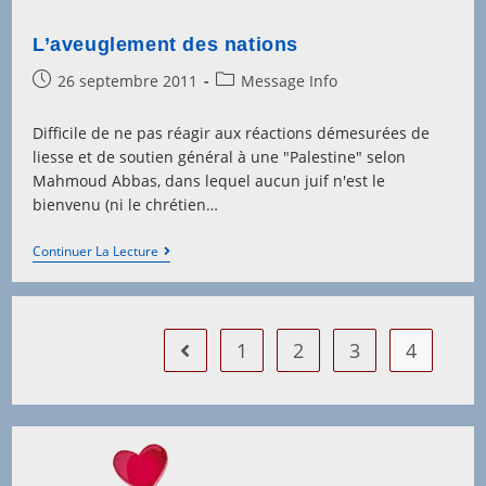
L’aveuglement des nations
Post
Post
26 septembre 2011
Message Info
published:
category:
Difficile de ne pas réagir aux réactions démesurées de
liesse et de soutien général à une "Palestine" selon
Mahmoud Abbas, dans lequel aucun juif n'est le
bienvenu (ni le chrétien…
L’aveuglement
Continuer La Lecture
Des
Nations
1
2
3
4
Go to the previous page