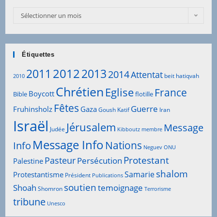
Archives
Sélectionner un mois
Articles
Étiquettes
2012
2011
2013
2014
Attentat
beit hatiqvah
2010
Chrétien
Eglise
France
Boycott
Bible
flotille
Fêtes
Guerre
Fruhinsholz
Gaza
Goush Katif
Iran
Israël
Jérusalem
Message
Judée
Kibboutz
membre
Message Info
Info
Nations
Neguev
ONU
Protestant
Pasteur
Persécution
Palestine
shalom
Samarie
Protestantisme
Président
Publications
soutien
Shoah
temoignage
Shomron
Terrorisme
tribune
Unesco