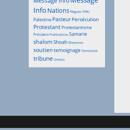
Message
Message Info
Info
Nations
Neguev
ONU
Pasteur
Persécution
Palestine
Protestant
Protestantisme
Samarie
Président
Publications
shalom
Shoah
Shomron
soutien
temoignage
Terrorisme
tribune
Unesco