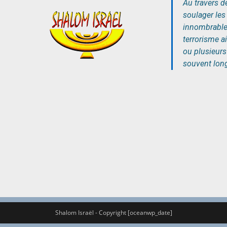
Au travers d
soulager les
innombrables
terrorisme a
ou plusieurs
souvent lon
Shalom Israël - Copyright [oceanwp_date]