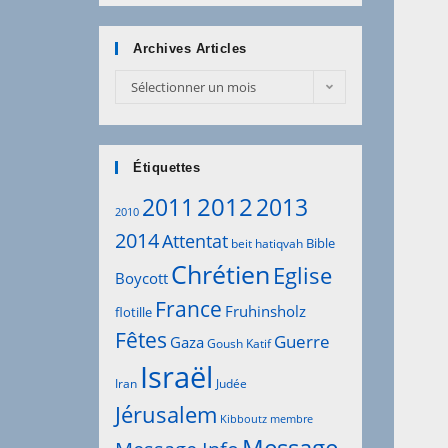
Archives Articles
Sélectionner un mois
Étiquettes
2012
2011
2013
2010
2014
Attentat
Bible
beit hatiqvah
Chrétien
Eglise
Boycott
France
Fruhinsholz
flotille
Fêtes
Guerre
Gaza
Goush Katif
Israël
Iran
Judée
Jérusalem
Kibboutz
membre