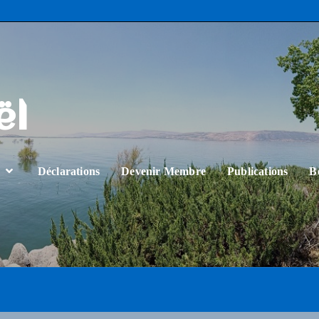
ël
…
Déclarations
Devenir Membre
Publications
B