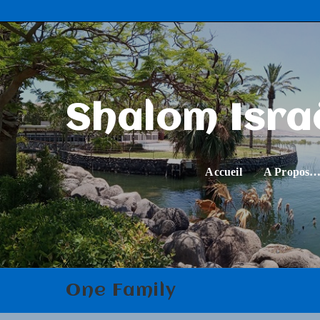
Shalom Isra
Accueil
A Propos
One Family