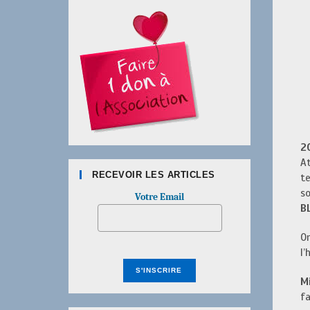
2
At
RECEVOIR LES ARTICLES
te
so
Votre Email
B
On
l’
M
fa