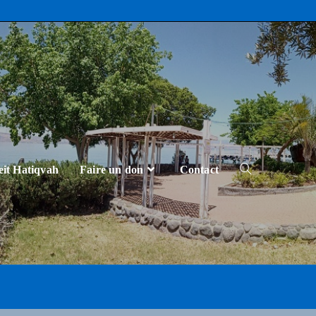
eit Hatiqvah
Faire un don
Contact