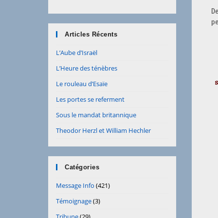
De
pe
Articles Récents
L’Aube d’Israël
L’Heure des ténèbres
Le rouleau d’Esaïe
Les portes se referment
Sous le mandat britannique
Theodor Herzl et William Hechler
Catégories
Message Info
(421)
Témoignage
(3)
Tribune
(29)